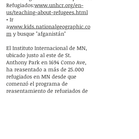
Refugiados:
www.unhcr.org/en-
us/teaching-about-refugees.html
• Ir
a
www.kids.nationalgeographic.co
m
y busque "afganistán"
El Instituto Internacional de MN,
ubicado justo al este de St.
Anthony Park en 1694 Como Ave,
ha reasentado a más de 25.000
refugiados en MN desde que
comenzó el programa de
reasentamiento de refugiados de
Estados Unidos en 1974.
¿Preguntas? Llegar
a
larabollweg@yahoo.com
o
carabmelvin@gmail.com